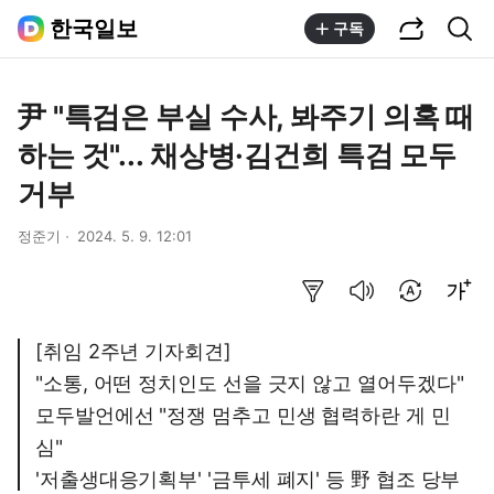
공유하기
통합검색
한국일보
구독
尹 "특검은 부실 수사, 봐주기 의혹 때
하는 것"... 채상병·김건희 특검 모두
거부
정준기
2024. 5. 9. 12:01
요약보기
음성으로 듣기
번역 설정
글씨크기 조절하기
[취임 2주년 기자회견]
"소통, 어떤 정치인도 선을 긋지 않고 열어두겠다"
모두발언에선 "정쟁 멈추고 민생 협력하란 게 민
심"
'저출생대응기획부' '금투세 폐지' 등 野 협조 당부