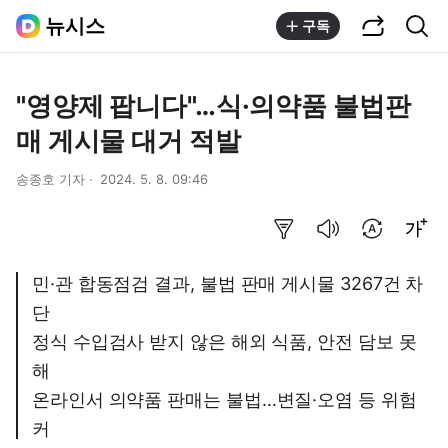
공유하기
통합검색
뉴시스
구독
"영양제 팝니다"…식·의약품 불법판
매 게시물 대거 적발
송종호 기자
2024. 5. 8. 09:46
요약보기
음성으로 듣기
번역 설정
글씨크기 조절하기
민·관 합동점검 결과, 불법 판매 게시물 3267건 차
단
정식 수입검사 받지 않은 해외 식품, 안전 담보 못
해
온라인서 의약품 판매는 불법…변질·오염 등 위험
커