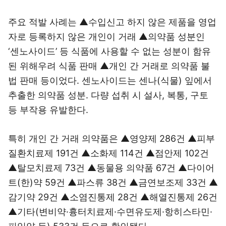
주요 적발 사례는 ▲수입신고 하지 않은 제품을 영업
자로 등록하지 않은 개인이 거래 ▲의약품 성분인
‘센노사이드’ 등 식품에 사용할 수 없는 성분이 함유
된 위해우려 식품 판매 ▲개인 간 거래로 의약품 불
법 판매 등이었다. 센노사이드는 센나(식물) 잎에서
추출한 의약품 성분. 다량 섭취 시 설사, 복통, 구토
등 부작용 유발한다.
특히 개인 간 거래 의약품은 ▲영양제 286건 ▲피부
질환치료제 191건 ▲소화제 114건 ▲점안제 102건
▲탈모치료제 73건 ▲동물용 의약품 67건 ▲다이어
트(한)약 59건 ▲파스류 38건 ▲금연보조제 33건 ▲
감기약 29건 ▲소염진통제 28건 ▲해열진통제 26건
▲기타(변비약·흉터치료제·수면유도제·항히스타민·