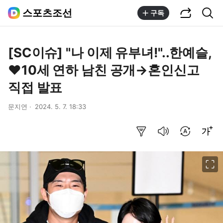
공유하기
통합검색
스포츠조선
구독
[SC이슈] "나 이제 유부녀!"..한예슬,
♥10세 연하 남친 공개→혼인신고
직접 발표
문지연
2024. 5. 7. 18:33
요약보기
음성으로 듣기
번역 설정
글씨크기 조절하기
이미지 크게 보기