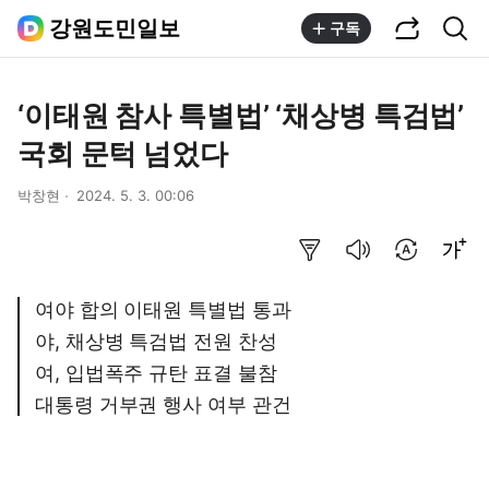
공유하기
통합검색
강원도민일보
구독
‘이태원 참사 특별법’ ‘채상병 특검법’
국회 문턱 넘었다
박창현
2024. 5. 3. 00:06
요약보기
음성으로 듣기
번역 설정
글씨크기 조절하기
여야 합의 이태원 특별법 통과
야, 채상병 특검법 전원 찬성
여, 입법폭주 규탄 표결 불참
대통령 거부권 행사 여부 관건