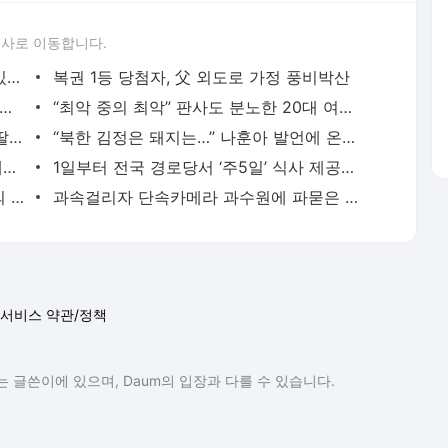
론사로 이동합니다.
일산 경찰이 급습한 성매매 현장…떨고 있는 남성들
복권 1등 당첨자, 父 외도로 가정 풍비박산
이 10만원 저축하면 정부가 30만원 얹어주는 계좌
“최악 중의 최악” 판사도 분노한 20대 여성 공갈범의 행태
“엄마, 벽속에서 괴물 소리가 들려” 3살 딸 말에 벽 뜯어보자…
“북한 김정은 돼지는…” 나훈아 발언에 온라인 ‘시끌시끌’
법원발 ‘의대증원 2000명 일단 멈춤’… 대학들은 당혹감
1일부터 전국 경로당서 ‘주5일’ 식사 제공…국비 38억 지원
‘수면 중 성행위’…당혹스러운 수면 장애의 일면
과속걸리자 단속카메라 과수원에 파묻은 택시기사, 뒤늦은 후회
서비스 약관/정책
 글쓴이에 있으며, Daum의 입장과 다를 수 있습니다.