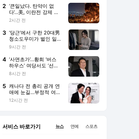
2
‘큰일났다. 탄약이 없
다’…美, 이란전 강제 종
료?
2시간 전
3
‘당근’에서 구한 20대男
청소도우미가 벌인 일…
어머니 유품 귀금속 녹
9시간 전
여 처분
4
‘사면초가’…황희 ‘버스
하우스’ 여당서도 ‘선긋
기’...내로남불식 인식 질
8시간 전
타
5
캐나다 전 총리 공개 연
애에 눈길…부정적 여론
도
12시간 전
서비스 바로가기
뉴스
연예
스포츠