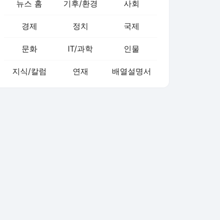
뉴스 홈
기후/환경
사회
경제
정치
국제
문화
IT/과학
인물
지식/칼럼
연재
배열설명서