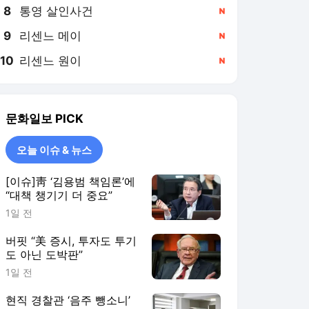
8
통영 살인사건
,신규
9
리센느 메이
,신규
10
리센느 원이
,신규
문화일보
PICK
오늘 이슈 & 뉴스
[이슈]靑 ‘김용범 책임론’에
“대책 챙기기 더 중요”
1일 전
버핏 “美 증시, 투자도 투기
도 아닌 도박판”
1일 전
현직 경찰관 ‘음주 뺑소니’