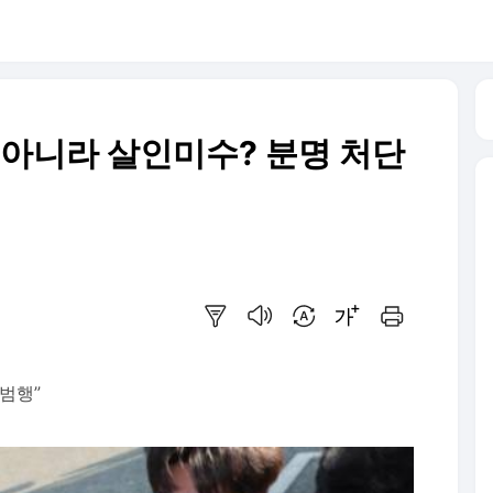
 아니라 살인미수? 분명 처단
요약보기
음성으로 듣기
번역 설정
글씨크기 조절하기
인쇄하기
범행”