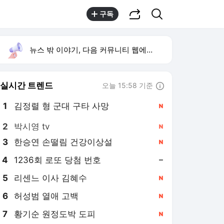
공유하기
검색
구독
뉴스 밖 이야기, 다음 커뮤니티 웹에서 보기
실시간 트렌드
오늘 15:58 기준
툴팁보기
1
김정렬 형 군대 구타 사망
,신규
2
박시영 tv
,신규
3
한승연 손떨림 건강이상설
,신규
4
1236회 로또 당첨 번호
,유지
5
리센느 이사 김혜수
,신규
6
허성범 열애 고백
,신규
7
황기순 원정도박 도피
,신규