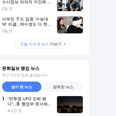
수사정보 피의자 지인에 유
출 의혹
2일 전
이부진 子도 입증 ‘수능대
박’ 비결…재수생도 다 한다
는데
2일 전
오늘 이슈 & 뉴스
더보기
문화일보 랭킹 뉴스
최근 3시간 집계 결과입니다.
많이 본 뉴스
탐독한 뉴스
1
“반투명 UFO 진짜 봤
다”…美 행정부 문서에
등록된 국방부 직원 부
4시간 전
부의 증언