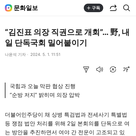
공유하기
통합검색
문화일보
구독
“김진표 의장 직권으로 개회”… 野, 내
일 단독국회 밀어붙이기
나윤석 기자
2024. 5. 1. 11:51
요약보기
음성으로 듣기
번역 설정
글씨크기 조절하기
국힘과 오늘 막판 협상 진행
“순방 저지” 밝히며 의장 압박
더불어민주당이 채 상병 특검법과 전세사기 특별법
등 쟁점 법안 처리를 위해 2일 본회의를 단독으로 여
는 방안을 추진하면서 여야 간 전운이 고조되고 있