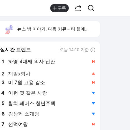
공유하기
검색
구독
뉴스 밖 이야기, 다음 커뮤니티 웹에서 보기
실시간 트렌드
오늘 14:10 기준
툴팁보기
1
하영 4대째 의사 집안
,신규
2
재벌x형사
,상승
3
미 7월 고용 감소
,신규
4
이런 엿 같은 사랑
,하락
5
황희 폐버스 청년주택
,하락
6
김상혁 소개팅
,하락
7
선덕여왕
,신규