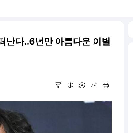
떠난다..6년만 아름다운 이별
요약보기
음성으로 듣기
번역 설정
글씨크기 조절하기
인쇄하기