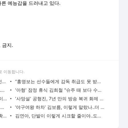
른 예능감을 드러내고 있다.
포 금지.
로 이동합니다.
신동엽, 대학로 비하발언 사과..“부족한 언행, 현장 노고 배려 못했다” [전문]
“홍명보는 선수들에게 감독 취급도 못 받았구만…” 축구팬들이 충격받은 이유…남아공전 하
품절녀 된 '미달이' 김성은, 못 알아볼 뻔..우아함 물씬 "생일 축하해"
'아형' 잠정 휴식 김희철 "슈주 때 보다 수입 많다"…복귀 기대UP [핫피플]
"1년간 고민" 김빈우, 결국 韓 떠나 발리 이민…논란 속 새출발
'사망설' 공형진, 7년 만의 방송 복귀 화제 "1억 시계, 10개 팔아버텼다" [핫피플]
[단독] '상위 0.5%' 고지용 子 승재, 전처 허양임이 키운다…극비 이혼 2년 만 고백 (종합)
‘야구여왕 하차’ 김보름, 이렇게 말랐나..더 야위어진 근황 ‘걱정’
"좋은 아빠 되고싶다"던 손흥민, 결혼설 확산..왼손 약지 '970만원 웨딩링' 포착[핫피플]
김연아, 단발이 이렇게 시크할 줄이야..도발적 눈빛까지