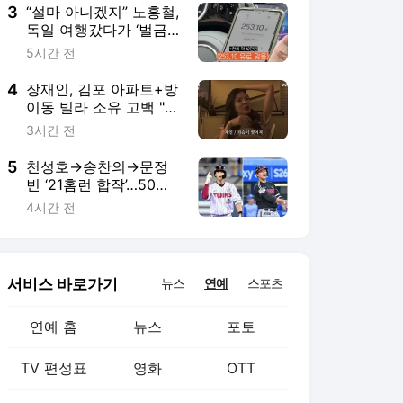
3
“설마 아니겠지” 노홍철,
독일 여행갔다가 ‘벌금
23만+택시비 42만원’
5시간 전
탈탈
4
장재인, 김포 아파트+방
이동 빌라 소유 고백 "집
값 떨어져 가슴 찢어진
3시간 전
다" ('안녕한샘요')
5
천성호→송찬의→문정
빈 ‘21홈런 합작’…50억
FA 김현수 떠난 자리는
4시간 전
잘 메웠는데, '홍신문문
오박' 언제 살아날까
서비스 바로가기
뉴스
연예
스포츠
연예 홈
뉴스
포토
TV 편성표
영화
OTT