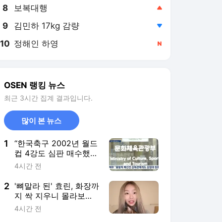
8
보복대행
,상승
9
김민하 17kg 감량
,하락
10
정해인 하영
,신규
OSEN 랭킹 뉴스
최근 3시간 집계 결과입니다.
많이 본 뉴스
1
“한국축구 2002년 월드
컵 4강도 심판 매수했
나?” 성접대 스캔들에
4시간 전
日언론도 발끈…국제망
신 비화되나
2
'뼈말라 된' 효린, 화장까
지 싹 지우니 몰라보겠
네..딴 사람인 줄 [핫피
4시간 전
플]