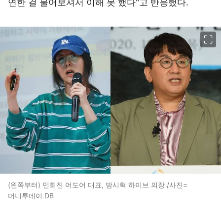
연한 걸 물어보셔서 이해 못 했다"고 반응했다.
이미지 크게 보기
(왼쪽부터) 민희진 어도어 대표, 방시혁 하이브 의장 /사진=
머니투데이 DB