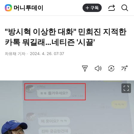
공유하기
통합검색
머니투데이
구독
"방시혁 이상한 대화" 민희진 지적한
카톡 뭐길래…네티즌 '시끌'
차유채 기자
2024. 4. 26. 07:37
요약보기
음성으로 듣기
번역 설정
글씨크기 조절하기
이미지 크게 보기