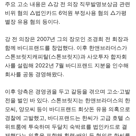
주요 고소 내용은 △강 전 의장 직무발명보상금 관련
비위 혐의 △법인카드 6억원 부정사용 혐의 △가평
별장 유용 혐의 등이다.
강 전 의장은 2007년 그의 장모인 조경희 전 회장과
함께 바디프랜드를 창업했다. 이후 한앤브라더스가
스톤브릿지캐피탈(스톤브릿지)과 사모투자 합자회
사를 설립해 2022년 7월 바디프랜드 지분을 인수해
회사를 공동 경영해왔다.
이후 양측은 경영권을 두고 갈등을 겪으며 고소·고발
전을 벌인 바 있다. 스톤브릿지는 한앤브라더스의 한
모씨, 양모씨 등이 바디프랜드 회삿돈 유용 의혹으로
경찰에 고발했고, 바디프랜드는 한씨가 고급 호텔 스
위트룸에 투숙하며 두달치 숙박료를 법인카드로 결
제했다는 의혹을 포함해 횡령·배임 등 혐의로 한씨를