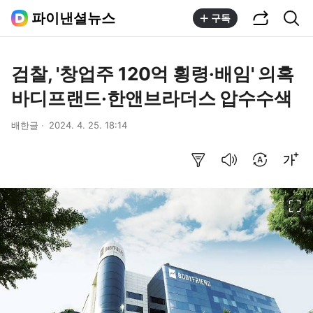
공유하기
통합검색
파이낸셜뉴스
구독
검찰, '창업주 120억 횡령·배임' 의혹
바디프랜드·한앤브라더스 압수수색
배한글
2024. 4. 25. 18:14
요약보기
음성으로 듣기
번역 설정
글씨크기 조절하기
이미지 크게 보기