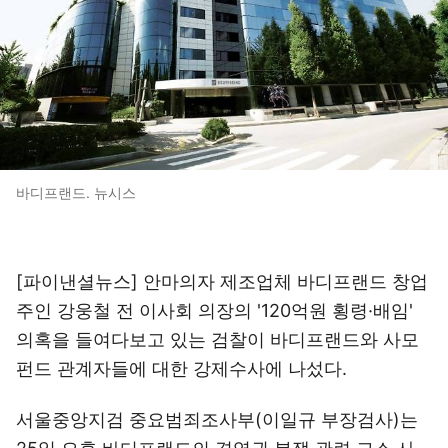
바디프랜드. 뉴시스
[파이낸셜뉴스] 안마의자 제조업체 바디프랜드 창업
주인 강웅철 전 이사회 의장의 '120억원 횡령·배임'
의혹을 들여다보고 있는 검찰이 바디프랜드와 사모
펀드 관계자들에 대한 강제수사에 나섰다.
서울중앙지검 중요범죄조사부(이일규 부장검사)는