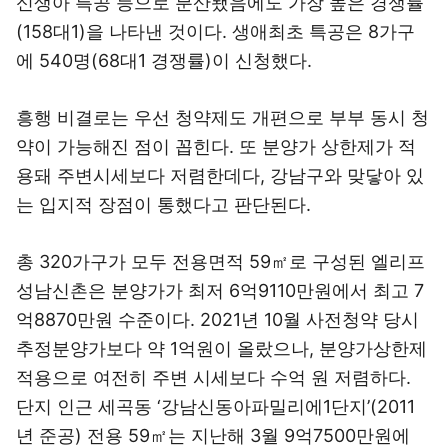
신생아 특공 등으로 분산됐음에도 가장 높은 경쟁률
(158대1)을 나타낸 것이다. 생애최초 특공은 8가구
에 540명(68대1 경쟁률)이 신청했다.
흥행 비결로는 우선 청약제도 개편으로 부부 동시 청
약이 가능해진 점이 꼽힌다. 또 분양가 상한제가 적
용돼 주변시세보다 저렴한데다, 강남구와 맞닿아 있
는 입지적 장점이 통했다고 판단된다.
총 320가구가 모두 전용면적 59㎡로 구성된 엘리프
성남신촌은 분양가가 최저 6억9110만원에서 최고 7
억8870만원 수준이다. 2021년 10월 사전청약 당시
추정분양가보다 약 1억원이 올랐으나, 분양가상한제
적용으로 여전히 주변 시세보다 수억 원 저렴하다.
단지 인근 세곡동 ‘강남신동아파밀리에1단지’(2011
년 준공) 전용 59㎡는 지난해 3월 9억7500만원에