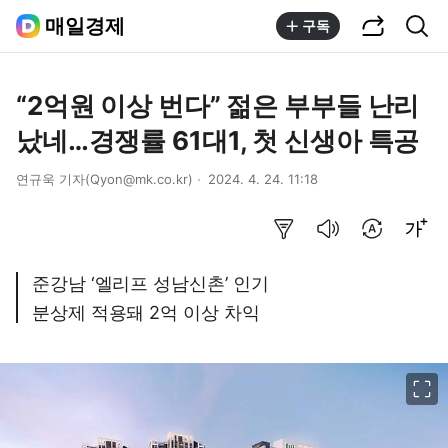
공유하기
통합검색
매일경제
구독
“2억원 이상 번다” 젊은 부부들 난리
났네…경쟁률 61대1, 첫 신생아 특공
연규욱 기자(Qyon@mk.co.kr)
2024. 4. 24. 11:18
요약보기
음성으로 듣기
번역 설정
글씨크기 조절하기
준강남 ‘엘리프 성남신촌’ 인기
분상제 적용돼 2억 이상 차익
이미지 크게 보기