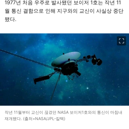
1977년 처음 우주로 발사됐던 보이저 1호는 작년 11
월 통신 결함으로 인해 지구와의 교신이 사실상 중단
됐다.
이미지 크게 보기
작년 11월부터 교신이 끊겼던 NASA 보이저1호와의 통신이 마침내
재개됐다. (출처=NASA/JPL-칼텍)