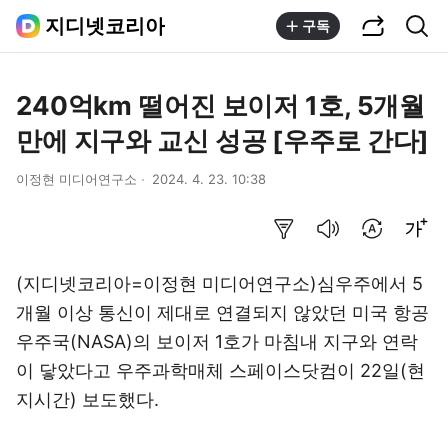
공유하기
통합검색
지디넷코리아
구독
240억km 떨어진 보이저 1호, 5개월
만에 지구와 교신 성공 [우주로 간다]
이정현 미디어연구소
2024. 4. 23. 10:38
요약보기
음성으로 듣기
번역 설정
글씨크기 조절하기
(지디넷코리아=이정현 미디어연구소)심우주에서 5
개월 이상 통신이 제대로 연결되지 않았던 미국 항공
우주국(NASA)의 보이저 1호가 마침내 지구와 연락
이 닿았다고 우주과학매체 스페이스닷컴이 22일(현
지시간) 보도했다.