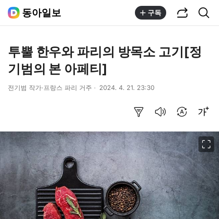
공유하기
통합검색
동아일보
구독
투뿔 한우와 파리의 방목소 고기[정
기범의 본 아페티]
전기범 작가·프랑스 파리 거주
2024. 4. 21. 23:30
요약보기
음성으로 듣기
번역 설정
글씨크기 조절하기
이미지 크게 보기