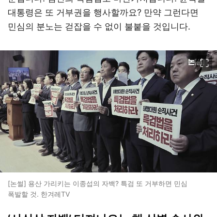
대통령은 또 거부권을 행사할까요? 만약 그런다면
민심의 분노는 걷잡을 수 없이 불붙을 것입니다.
이미지 크게 보기
[논썰] 용산 가리키는 이종섭의 자백? 특검 또 거부하면 민심
폭발할 것. 한겨레TV