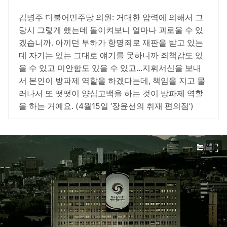
김병주 더불어민주당 의원: 거대한 압력에 의해서 그
당시 그렇게 했는데 돌이켜보니 얼마나 괴로울 수 있
겠습니까. 아끼던 부하가 항명죄로 재판을 받고 있는
데 자기는 있는 그대로 얘기를 못하니까 죄책감도 있
을 수 있고 미안함도 있을 수 있고...지휘서신을 보내
서 본인이 방파제 역할을 하겠다는데, 책임을 지고 물
러나서 또 떳떳이 양심고백을 하는 것이 방파제 역할
을 하는 거예요. (4월15일 ‘장윤선의 취재 편의점’)
이미지 크게 보기