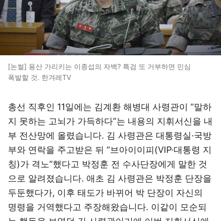
[논썰] 용산 가리키는 이종섭의 자백? 특검 또 거부하면 민심
폭발할 것. 한겨레TV
총선 직후인 11일에는 김계환 해병대 사령관이 “말하
지 못하는 고뇌가 가득하다”는 내용의 지휘서신을 내
부 전산망에 올렸습니다. 김 사령관은 대통령실·국방
부와 연락을 주고받은 뒤 “브아이이피(VIP·대통령 지
칭)가 격노”했다고 박정훈 전 수사단장에게 말한 것
으로 알려졌습니다. 애초 김 사령관은 박정훈 단장을
두둔했다가, 이후 태도가 바뀌어 박 단장이 자신의
명령을 거역했다고 주장해왔습니다. 이같이 모순되