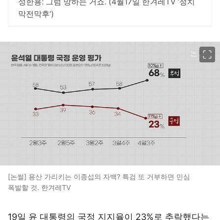
성한용: 그럼 망하는 거죠. (4월17일 한겨레TV ‘정치
막전막후’)
이미지 크게 보기
[논썰] 용산 가리키는 이종섭의 자백? 특검 또 거부하면 민심
폭발할 것. 한겨레TV
19일 윤 대통령의 국정 지지율이 23%로 추락했다는