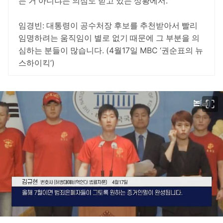
는 거 아니냐는 의심도 받고 있는 상황에서.
임경빈: 대통령이 공수처장 후보를 추천받아서 빨리
임명하려는 움직임이 별로 없기 때문에 그 부분을 의
심하는 분들이 많습니다. (4월17일 MBC ‘권순표의 뉴
스하이킥’)
이미지 크게 보기