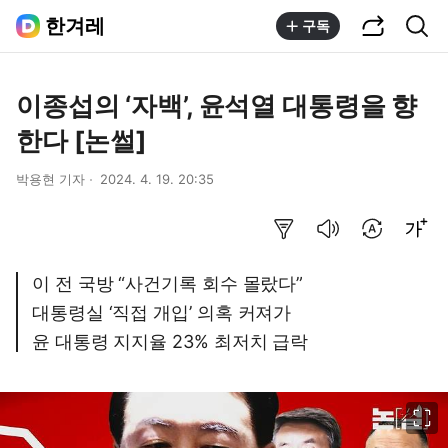
공유하기
통합검색
한겨레
구독
이종섭의 ‘자백’, 윤석열 대통령을 향
한다 [논썰]
박용현 기자
2024. 4. 19. 20:35
요약보기
음성으로 듣기
번역 설정
글씨크기 조절하기
이 전 국방 “사건기록 회수 몰랐다”
대통령실 ‘직접 개입’ 의혹 커져가
윤 대통령 지지율 23% 최저치 급락
이미지 크게 보기