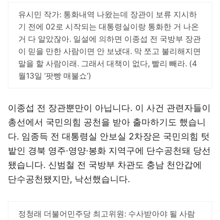
유시민 작가: 통화내역 나왔는데 장관이 보류 지시하
기 전에 02로 시작되는 대통령실이랑 통화한 거 나온
거 다 알았잖아. 일설에 의하면 이종섭 전 국방부 장관
이 믿을 만한 사람이면 안 보냈대. 막 쪼고 불리해지면
말을 할 사람이래. 그래서 대책이 없다, 빨리 빼라. (4
월13일 ‘팟빵 매불쇼’)
이종섭 전 장관뿐만이 아닙니다. 이 사건 관련자들이
총선에서 국민의힘 공천을 받아 출마하기도 했습니
다. 임종득 전 대통령실 안보실 2차장은 국민의힘 텃
밭인 경북 영주·영양·봉화 지역구에 단수공천돼 당선
됐습니다. 신범철 전 국방부 차관도 충남 천안갑에
단수공천됐지만, 낙선했습니다.
정청래 더불어민주당 최고위원: 수사받아야 될 사람