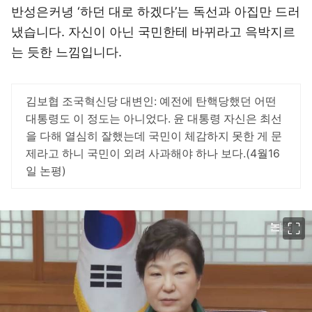
반성은커녕 ‘하던 대로 하겠다’는 독선과 아집만 드러
냈습니다. 자신이 아닌 국민한테 바뀌라고 윽박지르
는 듯한 느낌입니다.
김보협 조국혁신당 대변인: 예전에 탄핵당했던 어떤
대통령도 이 정도는 아니었다. 윤 대통령 자신은 최선
을 다해 열심히 잘했는데 국민이 체감하지 못한 게 문
제라고 하니 국민이 외려 사과해야 하나 보다.(4월16
일 논평)
이미지 크게 보기