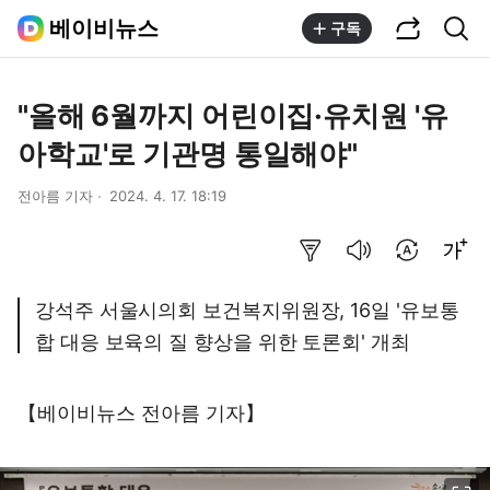
공유하기
통합검색
베이비뉴스
구독
"올해 6월까지 어린이집·유치원 '유
아학교'로 기관명 통일해야"
전아름 기자
2024. 4. 17. 18:19
요약보기
음성으로 듣기
번역 설정
글씨크기 조절하기
강석주 서울시의회 보건복지위원장, 16일 '유보통
합 대응 보육의 질 향상을 위한 토론회' 개최
【베이비뉴스 전아름 기자】
이미지 크게 보기