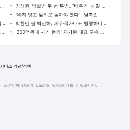
외국인 심판 성 접대 7경기 들여다보니…한국 축구 '5승 2무'
최성원, 백혈병 두 번 투병…"배우가 내 길 아닌가 싶었다"
홍서범♥조갑경, 아들 불륜 사과 후 근황…밝은 미소
"바지 벗고 앞뒤로 돌아야 했다"…탈북민 김서아, 기쁨조 검사 수치심 회상
전현무 "전 연인 집착에 친구들과 연락 끊어"
박찬민 딸 박민하, 배우·국가대표 병행하더니…여유로운 근황 공개
김지수, '여행사 대표' 변신 근황 "가볼 만하니…"
'300억원대 사기 혐의' 차가원 대표 구속 송치
서비스 약관/정책
 글쓴이에 있으며, Daum의 입장과 다를 수 있습니다.