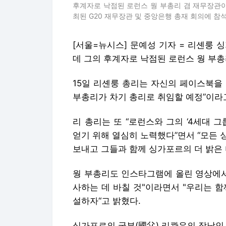
후계자로 낙점된 로런스 웡 부총리 겸 재무장관이
최된 G20 재무장관 및 중앙은행 총재 회의에 참석한
[서울=뉴시스] 문예성 기자 = 리셴룽 
데 그의 후계자로 낙점된 로런스 웡 부총리
15일 리셴룽 총리는 자신의 페이스북을 
부총리가 차기 총리로 취임할 예정”이라
리 총리는 또 “로런스와 그의 ‘4세대 
얻기 위해 열심히 노력했다”면서 “모든
보내고 그들과 함께 싱가포르의 더 밝은 
웡 부총리도 인스타그램에 올린 영상에서
사하는 데 바칠 것"이라면서 "우리는 
설하자“고 밝혔다.
싱가포르의 국부(國父) 리콴유의 장남인