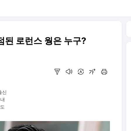
점된 로런스 웡은 누구?
요약보기
음성으로 듣기
번역 설정
글씨크기 조절하기
인쇄하기
출신
지내
장도