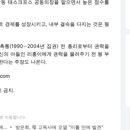
합동 태스크포스 공동의장을 맡으면서 높은 점수를
르 경제를 성장시키고, 내부 결속을 다지는 것은 웡
통(1990∼2004년 집권) 전 총리로부터 권력을
신의 아들인 리홍이에게 권력을 물려주기 전 웡 부
한다는 주장도 나온다.
.com
포 금지.
로 이동합니다.
"서장훈, 28억에 산 서초 건물 450억에 매물로"
방은희, 母 고독사에 오열 "이틀 만에 발견"