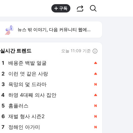
공유하기
검색
구독
뉴스 밖 이야기, 다음 커뮤니티 웹에서 보기
실시간 트렌드
오늘 11:09 기준
툴팁보기
1
배용준 백발 얼굴
,상승
2
이런 엿 같은 사랑
,상승
3
욕망의 덫 드라마
,신규
4
하영 4대째 의사 집안
,상승
5
홈플러스
,신규
6
재벌 형사 시즌2
,신규
7
정해인 아가미
,신규