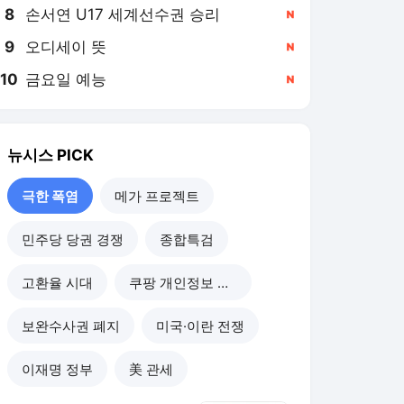
8
손서연 U17 세계선수권 승리
,신규
9
오디세이 뜻
,신규
10
금요일 예능
,신규
뉴시스
PICK
극한 폭염
메가 프로젝트
민주당 당권 경쟁
종합특검
고환율 시대
쿠팡 개인정보 유출
보완수사권 폐지
미국·이란 전쟁
이재명 정부
美 관세