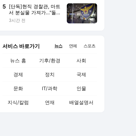
5
[단독]현직 경찰관, 마트
서 분실물 가져가…"돌
려주려했다"
3시간 전
서비스 바로가기
뉴스
연예
스포츠
뉴스 홈
기후/환경
사회
경제
정치
국제
문화
IT/과학
인물
지식/칼럼
연재
배열설명서