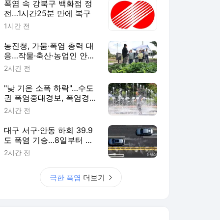
폭염 속 강북구 백화점 정
전…1시간25분 만에 복구
1시간 전
농진청, 가뭄·폭염 총력 대
응…작물·축산·농업인 안전
점검
2시간 전
"낮 기온 소폭 하락"…수도
권 폭염중대경보, 폭염경보
로 하향
2시간 전
대구 서구·안동 하회 39.9
도 폭염 기승…8일부터 강
풍(종합)
2시간 전
극한 폭염
더보기