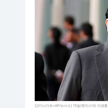
[간디나가르=AP/뉴시스] 15일(현지시각) 리셴