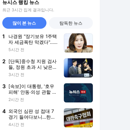
뉴시스 랭킹 뉴스
최근 3시간 집계 결과입니다.
많이 본 뉴스
탐독한 뉴스
1
나경원 "장기보유 1주택
자 세금폭탄 막겠다"…
소득세법 개정안 발의
5시간 전
2
[단독]중수청 지원 검사
들, 정원 초과 시 낮은
계급 임용…희망지 못
3시간 전
갈 수도
3
[속보]이 대통령, '호우
피해' 안동·의성 관할 4
개 면 특별재난지역 선
2시간 전
포
4
외국인 심판 성 접대 7
경기 들여다보니…한국
축구 '5승 2무'
4시간 전