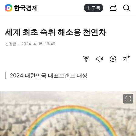
공유하기
통합검색
한국경제
구독
세계 최초 숙취 해소용 천연차
신정은
2024. 4. 15. 16:49
요약보기
음성으로 듣기
번역 설정
글씨크기 조절하기
2024 대한민국 대표브랜드 대상
이미지 크게 보기