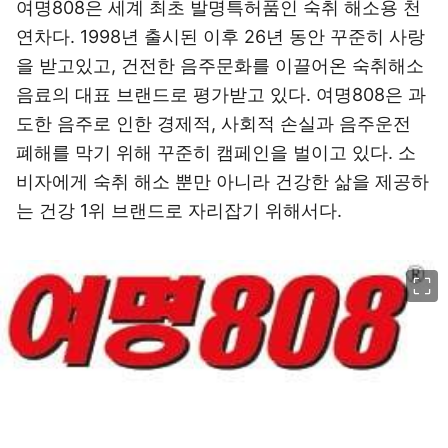
여명808은 세계 최초 발명특허품인 숙취 해소용 천
연차다. 1998년 출시된 이후 26년 동안 꾸준히 사랑
을 받고있고, 건전한 음주문화를 이끌어온 숙취해소
음료의 대표 브랜드로 평가받고 있다. 여명808은 과
도한 음주로 인한 경제적, 사회적 손실과 음주운전
폐해를 막기 위해 꾸준히 캠페인을 벌이고 있다. 소
비자에게 숙취 해소 뿐만 아니라 건강한 삶을 제공하
는 건강 1위 브랜드로 자리잡기 위해서다.
이미지 크게 보기