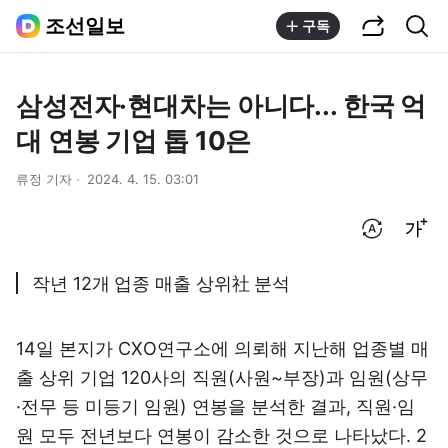
공유하기
통합검색
조선일보
구독
삼성전자·현대차는 아니다... 한국 억
대 연봉 기업 톱 10은
류정 기자
2024. 4. 15. 03:01
번역 설정
글씨크기 조절하기
작년 12개 업종 매출 상위社 분석
14일 본지가 CXO연구소에 의뢰해 지난해 업종별 매
출 상위 기업 120사의 직원(사원~부장)과 임원(상무
·전무 등 미등기 임원) 연봉을 분석한 결과, 직원·임
원 모두 전년보다 연봉이 감소한 것으로 나타났다. 2