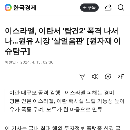
공유하기
통합검색
한국경제
구독
이스라엘, 이란서 '탑건2' 폭격 나서
나…원유 시장 '살얼음판' [원자재 이
슈탐구]
이현일
2024. 4. 15. 02:36
요약보기
음성으로 듣기
번역 설정
글씨크기 조절하기
이란 대규모 공격 감행…이스라엘 피해는 경미
명분 얻은 이스라엘, 이란 핵시설 노릴 가능성 높아
유가 폭등 우려, 모두가 한 마음으로 만류
이 기사는 국내 최대 해외 투자정보 플랫폼
한경 글