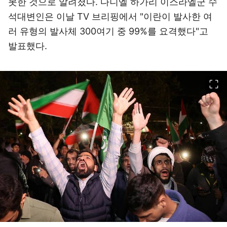
못한 것으로 알려졌다. 다니엘 하가리 이스라엘군 수
석대변인은 이날 TV 브리핑에서 "이란이 발사한 여
러 유형의 발사체 300여기 중 99%를 요격했다"고
발표했다.
이미지 크게 보기