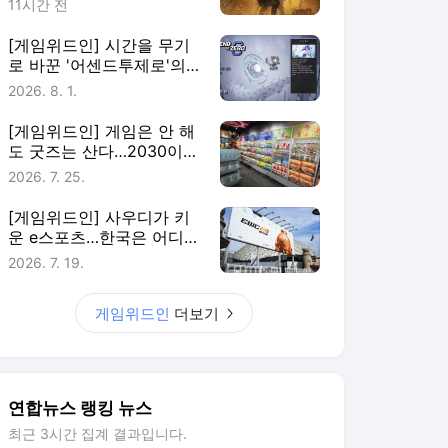
11시간 전
[게임위드인] 시간을 무기
로 바꾼 '어센드투제로'의
실험
2026. 8. 1.
[게임위드인] 게임은 안 해
도 굿즈는 산다…2030이
게임에 남는 법
2026. 7. 25.
[게임위드인] 사우디가 키
운 e스포츠…한국은 어디에
있나
2026. 7. 19.
게임위드인
더보기
연합뉴스 랭킹 뉴스
최근 3시간 집계 결과입니다.