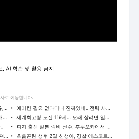
포, AI 학습 및 활용 금지
론사로 이동합니다.
이임생이 밝힌 홍명보 선임 내막…"정몽규, TD판단 믿는다고 해"(종합) | 연합뉴스
에어컨 필요 없다더니 진짜였네…전력 사용량으로 본 냉방 도시 | 연합뉴스
천안 교회서 지내던 11세 사망…경찰, 학대치사 여부 수사(종합) | 연합뉴스
세계최고령 도전 119세…"오래 살려면 일하고 건강하게 먹어라" | 연합뉴스
새벽 급습부터 회사 탈출까지…유튜브 사로잡은 '날것'의 일상 | 연합뉴스
피지 출신 일본 럭비 선수, 후쿠오카에서 훈련 중 열사병 사망 | 연합뉴스
서울 면목동서 60대 남성 2명 흉기에 숨져…지인 사이 추정(종합) | 연합뉴스
호흡곤란 생후 2일 신생아, 경찰 에스코트로 생명 구해 | 연합뉴스