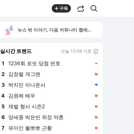
공유하기
검색
구독
뉴스 밖 이야기, 다음 커뮤니티 웹에서 보기
실시간 트렌드
오늘 13:09 기준
툴팁보기
1
1236회 로또 당첨 번호
,유지
2
김정렬 개그맨
,신규
3
박지민 아나운서
,하락
4
김원해 배우
,신규
5
재벌 형사 시즌2
,신규
6
양세종 박은빈 위장 약혼
,신규
7
유아인 볼뽀뽀 근황
,신규