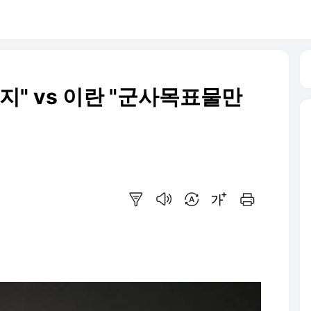
지" vs 이란 "군사목표물만
요약보기
음성으로 듣기
번역 설정
글씨크기 조절하기
인쇄하기