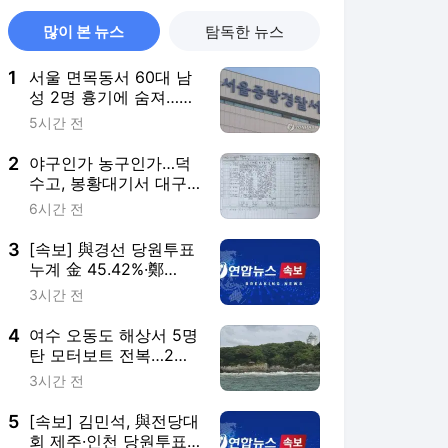
많이 본 뉴스
탐독한 뉴스
1
서울 면목동서 60대 남
성 2명 흉기에 숨져…지
인 사이 추정(종합)
5시간 전
2
야구인가 농구인가…덕
수고, 봉황대기서 대구
북구SC에 42-0 승리
6시간 전
3
[속보] 與경선 당원투표
누계 金 45.42%·鄭
44.56%…가중치 未반영
3시간 전
4
여수 오동도 해상서 5명
탄 모터보트 전복…2명
사망(종합3보)
3시간 전
5
[속보] 김민석, 與전당대
회 제주·인천 당원투표