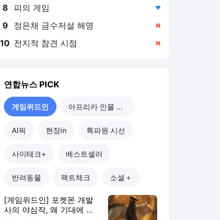
8
피의 게임
,하락
9
정은채 금수저설 해명
,신규
10
전지적 참견 시점
,신규
연합뉴스
PICK
게임위드인
아프리카 인물 열전
AI픽
현장in
특파원 시선
사이테크+
베스트셀러
반려동물
팩트체크
소셜＋
[게임위드인] 포켓몬 개발
사의 야심작, 왜 기대에 못
미쳤나