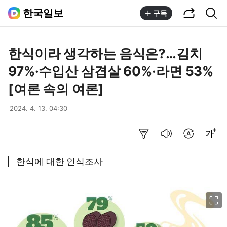
공유하기
통합검색
한국일보
구독
한식이라 생각하는 음식은?…김치
97%·수입산 삼겹살 60%·라면 53%
[여론 속의 여론]
2024. 4. 13. 04:30
요약보기
음성으로 듣기
번역 설정
글씨크기 조절하기
한식에 대한 인식조사
이미지 크게 보기