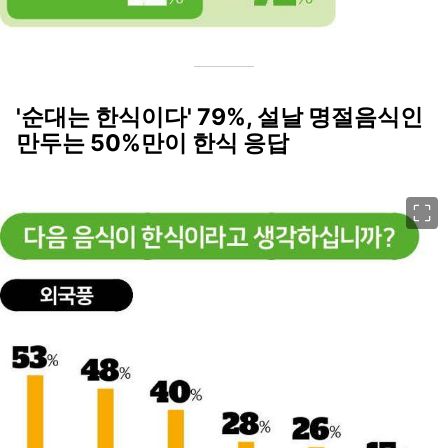
'순대는 한식이다' 79%, 설날 명절음식인
만두는 50%만이 한식 응답
이미지 크게 보기