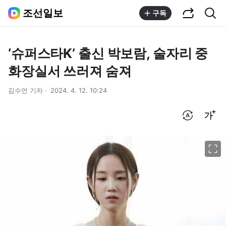
공유하기
통합검색
조선일보
구독
‘슈퍼스타K’ 출신 박보람, 술자리 중
화장실서 쓰러져 숨져
김수언 기자
2024. 4. 12. 10:24
번역 설정
글씨크기 조절하기
이미지 크게 보기