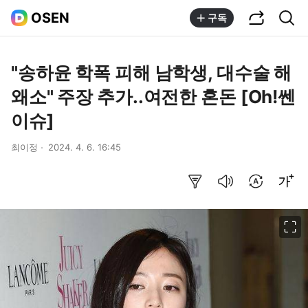
공유하기
통합검색
OSEN
구독
"송하윤 학폭 피해 남학생, 대수술 해
왜소" 주장 추가..여전한 혼돈 [Oh!쎈
이슈]
최이정
2024. 4. 6. 16:45
요약보기
음성으로 듣기
번역 설정
글씨크기 조절하기
이미지 크게 보기