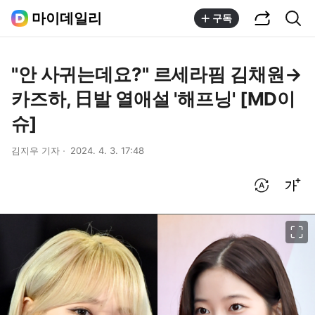
공유하기
통합검색
마이데일리
구독
"안 사귀는데요?" 르세라핌 김채원→
카즈하, 日발 열애설 '해프닝' [MD이
슈]
김지우 기자
2024. 4. 3. 17:48
번역 설정
글씨크기 조절하기
이미지 크게 보기