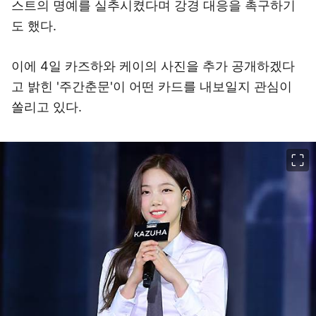
스트의 명예를 실추시켰다며 강경 대응을 촉구하기
도 했다.
이에 4일 카즈하와 케이의 사진을 추가 공개하겠다
고 밝힌 '주간춘문'이 어떤 카드를 내보일지 관심이
쏠리고 있다.
이미지 크게 보기