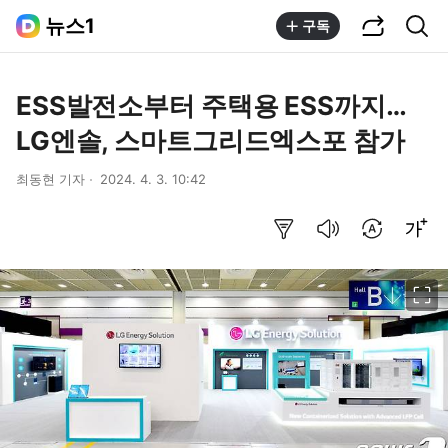
공유하기
통합검색
뉴스1
구독
ESS발전소부터 주택용 ESS까지…
LG엔솔, 스마트그리드엑스포 참가
최동현 기자
2024. 4. 3. 10:42
요약보기
음성으로 듣기
번역 설정
글씨크기 조절하기
이미지 크게 보기