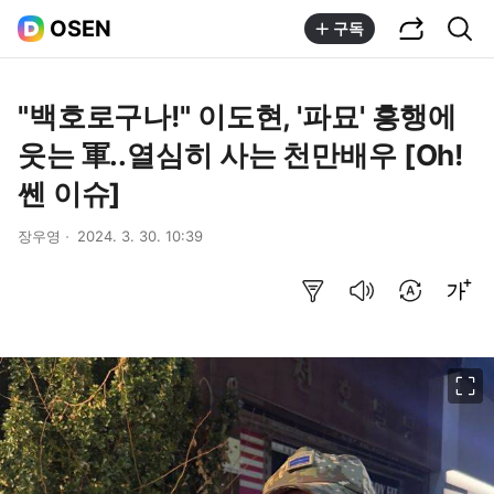
공유하기
통합검색
OSEN
구독
"백호로구나!" 이도현, '파묘' 흥행에
웃는 軍..열심히 사는 천만배우 [Oh!
쎈 이슈]
장우영
2024. 3. 30. 10:39
요약보기
음성으로 듣기
번역 설정
글씨크기 조절하기
이미지 크게 보기