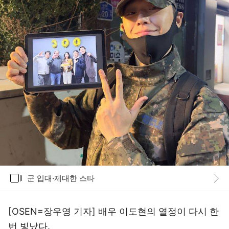
갤러리
군 입대·제대한 스타
바로가기
[OSEN=장우영 기자] 배우 이도현의 열정이 다시 한
번 빛났다.