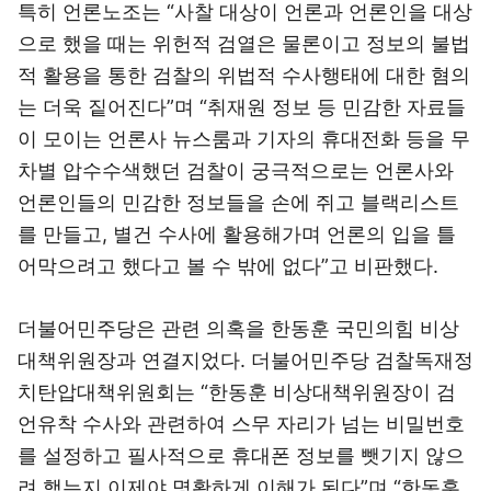
특히 언론노조는 “사찰 대상이 언론과 언론인을 대상
으로 했을 때는 위헌적 검열은 물론이고 정보의 불법
적 활용을 통한 검찰의 위법적 수사행태에 대한 혐의
는 더욱 짙어진다”며 “취재원 정보 등 민감한 자료들
이 모이는 언론사 뉴스룸과 기자의 휴대전화 등을 무
차별 압수수색했던 검찰이 궁극적으로는 언론사와
언론인들의 민감한 정보들을 손에 쥐고 블랙리스트
를 만들고, 별건 수사에 활용해가며 언론의 입을 틀
어막으려고 했다고 볼 수 밖에 없다”고 비판했다.
더불어민주당은 관련 의혹을 한동훈 국민의힘 비상
대책위원장과 연결지었다. 더불어민주당 검찰독재정
치탄압대책위원회는 “한동훈 비상대책위원장이 검
언유착 수사와 관련하여 스무 자리가 넘는 비밀번호
를 설정하고 필사적으로 휴대폰 정보를 뺏기지 않으
려 했는지 이제야 명확하게 이해가 된다”며 “한동훈