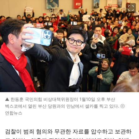
이미지 크게 보기
▲ 한동훈 국민의힘 비상대책위원장이 1월10일 오후 부산
벡스코에서 열린 부산 당원과의 만남에서 셀카를 찍고 있다. ⓒ
연합뉴스
검찰이 범죄 혐의와 무관한 자료를 압수하고 보관하