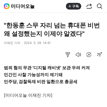
공유하기
통합검색
미디어오늘
구독
"한동훈 스무 자리 넘는 휴대폰 비번
왜 설정했는지 이제야 알겠다"
이재진 기자
2024. 3. 28. 14:41
요약보기
음성으로 듣기
번역 설정
글씨크기 조절하기
범죄 혐의 무관 '디지털 캐비넷' 보관 우려 커져
민간인 사찰 가능성까지 제기돼
민주당, 검찰독재 비판 일환으로 총공세
[미디어오늘
이재진 기자
]