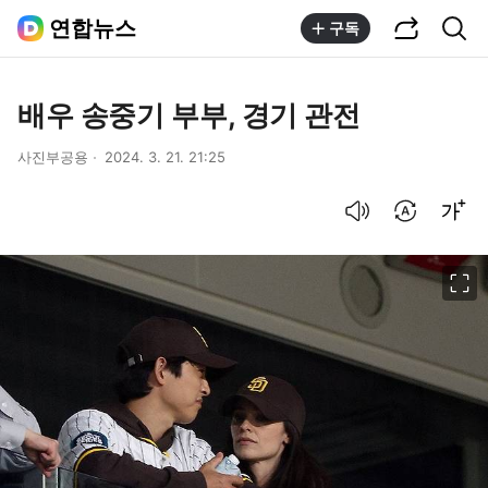
공유하기
통합검색
연합뉴스
구독
배우 송중기 부부, 경기 관전
사진부공용
2024. 3. 21. 21:25
음성으로 듣기
번역 설정
글씨크기 조절하기
이미지 크게 보기