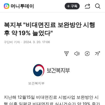
공유하기
통합검색
머니투데이
구독
복지부 "비대면진료 보완방안 시행
후 약 19% 늘었다"
구단비 기자
2024. 3. 20. 17:06
요약보기
음성으로 듣기
번역 설정
글씨크기 조절하기
보건복지부
지난해 12월15일 비대면진료 시범사업 보완방안 시
행 이후 일평균 비대면진료 실시건수가 약 19% 증가