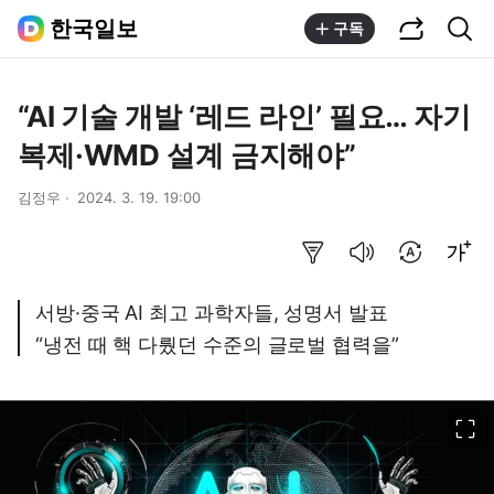
공유하기
통합검색
한국일보
구독
“AI 기술 개발 ‘레드 라인’ 필요… 자기
복제·WMD 설계 금지해야”
김정우
2024. 3. 19. 19:00
요약보기
음성으로 듣기
번역 설정
글씨크기 조절하기
서방·중국 AI 최고 과학자들, 성명서 발표
“냉전 때 핵 다뤘던 수준의 글로벌 협력을”
이미지 크게 보기