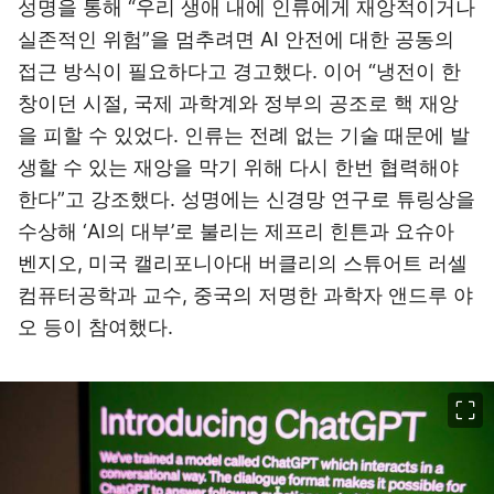
성명을 통해 “우리 생애 내에 인류에게 재앙적이거나
실존적인 위험”을 멈추려면 AI 안전에 대한 공동의
접근 방식이 필요하다고 경고했다. 이어 “냉전이 한
창이던 시절, 국제 과학계와 정부의 공조로 핵 재앙
을 피할 수 있었다. 인류는 전례 없는 기술 때문에 발
생할 수 있는 재앙을 막기 위해 다시 한번 협력해야
한다”고 강조했다. 성명에는 신경망 연구로 튜링상을
수상해 ‘AI의 대부’로 불리는 제프리 힌튼과 요슈아
벤지오, 미국 캘리포니아대 버클리의 스튜어트 러셀
컴퓨터공학과 교수, 중국의 저명한 과학자 앤드루 야
오 등이 참여했다.
이미지 크게 보기