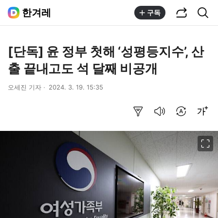
공유하기
통합검색
한겨레
구독
[단독] 윤 정부 첫해 ‘성평등지수’, 산
출 끝내고도 석 달째 비공개
오세진 기자
2024. 3. 19. 15:35
요약보기
음성으로 듣기
번역 설정
글씨크기 조절하기
이미지 크게 보기