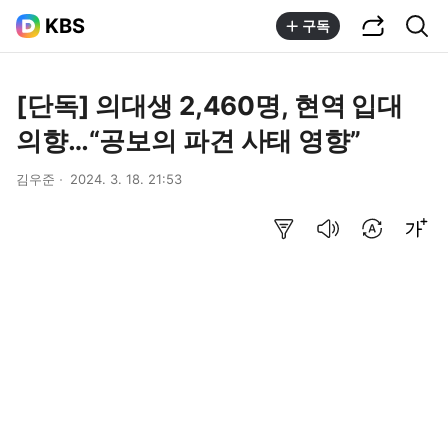
공유하기
통합검색
KBS
구독
[단독] 의대생 2,460명, 현역 입대
의향…“공보의 파견 사태 영향”
김우준
2024. 3. 18. 21:53
요약보기
음성으로 듣기
번역 설정
글씨크기 조절하기