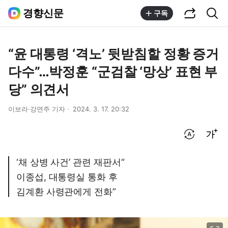
공유하기
통합검색
경향신문
구독
“윤 대통령 ‘격노’ 뒷받침할 정황 증거
다수”…박정훈 “군검찰 ‘망상’ 표현 부
당” 의견서
이보라·강연주 기자
2024. 3. 17. 20:32
번역 설정
글씨크기 조절하기
‘채 상병 사건’ 관련 재판서“
이종섭, 대통령실 통화 후
김계환 사령관에게 전화”
이미지 크게 보기