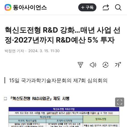
공유하기
통합검색
동아사이언스
구독
혁신도전형 R&D 강화…매년 사업 선
정·2027년까지 R&D예산 5% 투자
박정연 기자
2024. 3. 15. 11:30
요약보기
음성으로 듣기
번역 설정
글씨크기 조절하기
15일 국가과학기술자문회의 제7회 심의회의
이미지 크게 보기