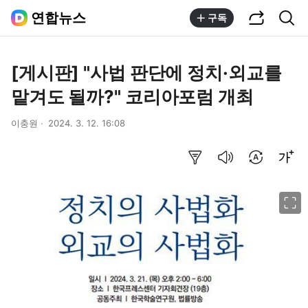
공유하기
통합검색
연합뉴스
구독
[게시판] "사법 판단에 정치·외교를
맡겨도 될까?" 코리아포럼 개최
이충원
2024. 3. 12. 16:08
요약보기
음성으로 듣기
번역 설정
글씨크기 조절하기
이미지 크게 보기