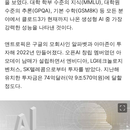
을 보였다. 대학 학부 수준의 지식(MMLU), 대학원
수준의 추론(GPQA), 기본 수학(GSM8K) 등 모든 분
야에서 클로드3가 현재까지 나온 생성형 AI 중 가장
강력한 성능을 나타낸 것이다.
앤트로픽은 구글의 모회사인 알파벳과 아마존이 투
자해 2022년 만들어졌다. 오픈AI 창립 멤버였던 아
모데이 남매가 설립하면서 엔비디아, LG테크놀로지
벤처스, SK텔레콤으로부터 투자를 받았다. 지난해
유치한 투자금은 74억달러(약 9조570억원)에 달할
정도다.
이미지 크게 보기