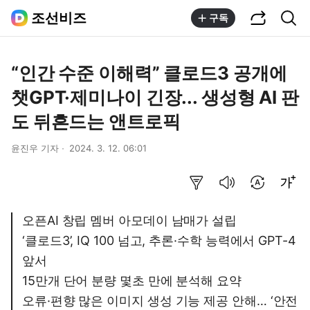
공유하기
통합검색
조선비즈
구독
“인간 수준 이해력” 클로드3 공개에
챗GPT·제미나이 긴장... 생성형 AI 판
도 뒤흔드는 앤트로픽
윤진우 기자
2024. 3. 12. 06:01
요약보기
음성으로 듣기
번역 설정
글씨크기 조절하기
오픈AI 창립 멤버 아모데이 남매가 설립
‘클로드3’, IQ 100 넘고, 추론·수학 능력에서 GPT-4
앞서
15만개 단어 분량 몇초 만에 분석해 요약
오류·편향 많은 이미지 생성 기능 제공 안해… ‘안전