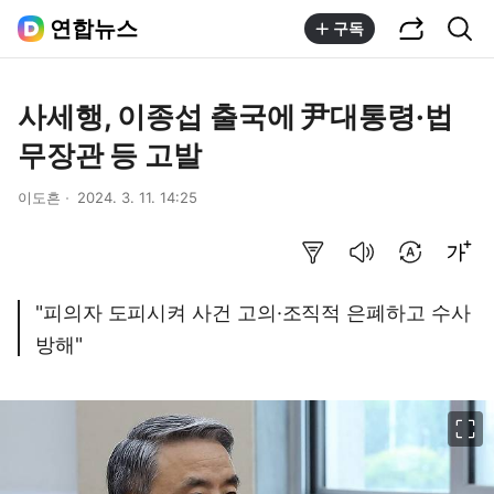
공유하기
통합검색
연합뉴스
구독
사세행, 이종섭 출국에 尹대통령·법
무장관 등 고발
이도흔
2024. 3. 11. 14:25
요약보기
음성으로 듣기
번역 설정
글씨크기 조절하기
"피의자 도피시켜 사건 고의·조직적 은폐하고 수사
방해"
이미지 크게 보기