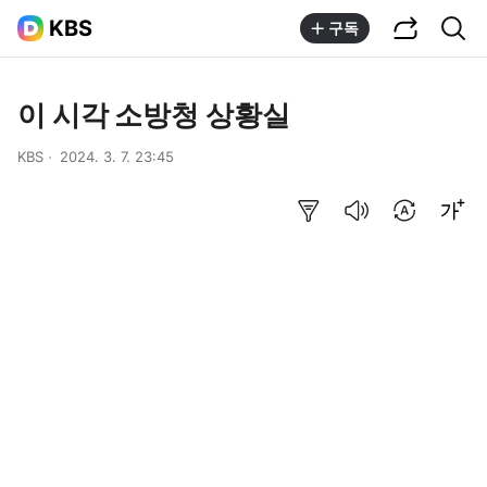
공유하기
통합검색
KBS
구독
이 시각 소방청 상황실
KBS
2024. 3. 7. 23:45
요약보기
음성으로 듣기
번역 설정
글씨크기 조절하기