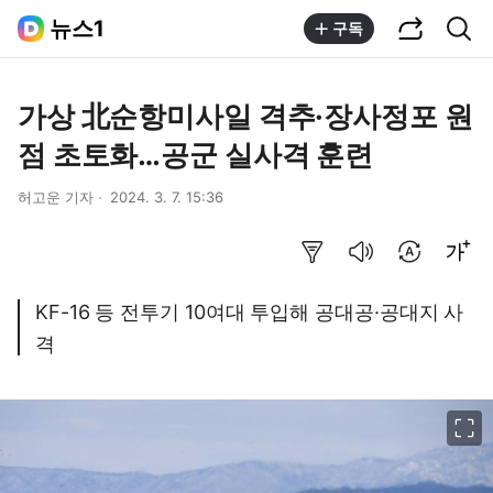
공유하기
통합검색
뉴스1
구독
가상 北순항미사일 격추·장사정포 원
점 초토화…공군 실사격 훈련
허고운 기자
2024. 3. 7. 15:36
요약보기
음성으로 듣기
번역 설정
글씨크기 조절하기
KF-16 등 전투기 10여대 투입해 공대공·공대지 사
격
이미지 크게 보기