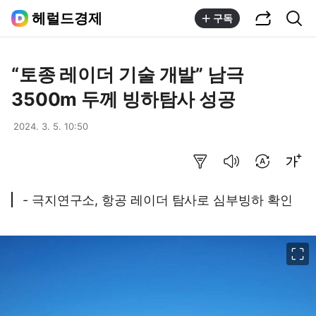
공유하기
통합검색
헤럴드경제
구독
“토종 레이더 기술 개발” 남극
3500m 두께 빙하탐사 성공
2024. 3. 5. 10:50
요약보기
음성으로 듣기
번역 설정
글씨크기 조절하기
- 극지연구소, 항공 레이더 탐사로 심부빙하 확인
이미지 크게 보기