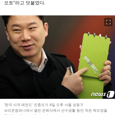
모토"라고 덧붙였다.
이미지 크게 보기
'한국 사격 레전드' 진종오가 4일 오후 서울 성동구
브리온컴퍼니에서 열린 은퇴식에서 선수생활 동안 적은 메모장을