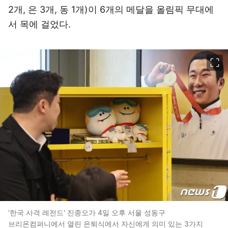
2개, 은 3개, 동 1개)이 6개의 메달을 올림픽 무대에
서 목에 걸었다.
이미지 크게 보기
'한국 사격 레전드' 진종오가 4일 오후 서울 성동구
브리온컴퍼니에서 열린 은퇴식에서 자신에게 의미 있는 3가지