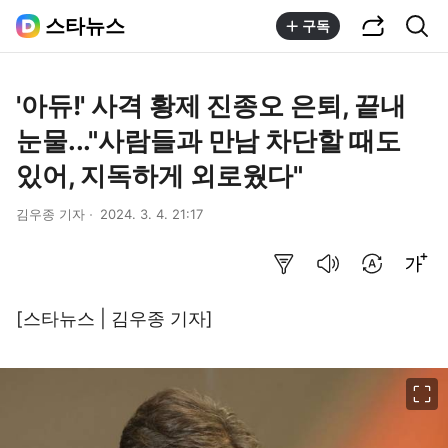
공유하기
통합검색
스타뉴스
구독
'아듀!' 사격 황제 진종오 은퇴, 끝내
눈물..."사람들과 만남 차단할 때도
있어, 지독하게 외로웠다"
김우종 기자
2024. 3. 4. 21:17
요약보기
음성으로 듣기
번역 설정
글씨크기 조절하기
[스타뉴스 | 김우종 기자]
이미지 크게 보기