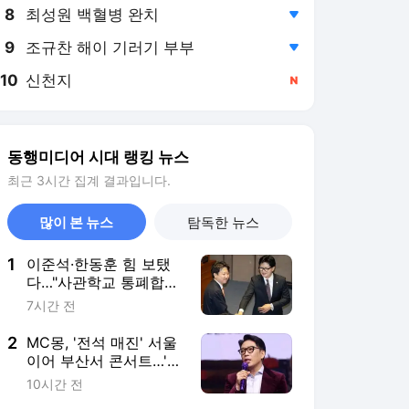
8
최성원 백혈병 완치
,하락
9
조규찬 해이 기러기 부부
,하락
10
신천지
,신규
동행미디어 시대 랭킹 뉴스
최근 3시간 집계 결과입니다.
많이 본 뉴스
탐독한 뉴스
1
이준석·한동훈 힘 보탰
다…"사관학교 통폐합
우려" 국힘 38명과 규탄
7시간 전
2
MC몽, '전석 매진' 서울
이어 부산서 콘서트…'구
속' 차가원과 다른 행보
10시간 전