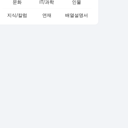
문화
IT/과학
인물
지식/칼럼
연재
배열설명서