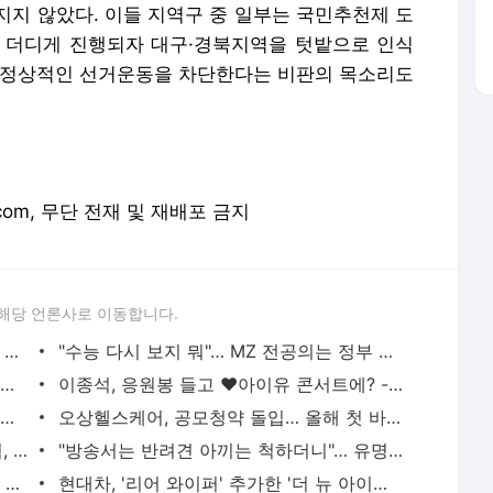
지지 않았다. 이들 지역구 중 일부는 국민추천제 도
 더디게 진행되자 대구·경북지역을 텃밭으로 인식
 정상적인 선거운동을 차단한다는 비판의 목소리도
e.com, 무단 전재 및 재배포 금지
해당 언론사로 이동합니다.
김신영, '전국노래자랑' 하차… "제작진도 당황" - 머니S
"수능 다시 보지 뭐"… MZ 전공의는 정부 압박에 '콧방귀' - 머니S
[특징주] 에스피소프트, 마이크로소프트 챗GPT 적용 가상 OS 개발 부각 상한가 - 머니S
이종석, 응원봉 들고 ♥아이유 콘서트에? - 머니S
"비상 깜빡이만 켜면 OK?"… 고속도로 한복판서 정차한 여성들 - 머니S
오상헬스케어, 공모청약 돌입… 올해 첫 바이오 IPO 흥행할까 - 머니S
"하루 사료값만 200만원"… '양신' 양준혁, 연 매출 30억? - 머니S
"방송서는 반려견 아끼는 척하더니"… 유명연예인 누구? - 머니S
[Z시세] "그 많던 쓰레기 어디로 갔지?"… 골목관리소의 등장 - 머니S
현대차, '리어 와이퍼' 추가한 '더 뉴 아이오닉 5' 출시 - 머니S