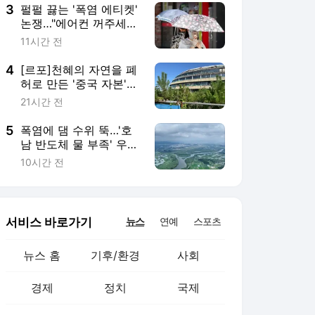
3
펄펄 끓는 '폭염 에티켓'
논쟁…"에어컨 꺼주세
요" 한마디에 불꽃 튄 식
11시간 전
당
4
[르포]천혜의 자연을 폐
허로 만든 '중국 자본'…
결국 혈세 투입
21시간 전
5
폭염에 댐 수위 뚝…'호
남 반도체 물 부족' 우려
재점화
10시간 전
서비스 바로가기
뉴스
연예
스포츠
뉴스 홈
기후/환경
사회
경제
정치
국제