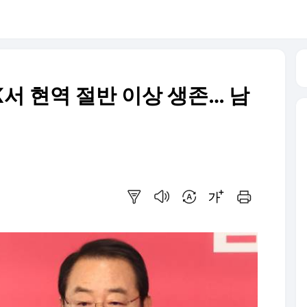
K서 현역 절반 이상 생존… 남
요약보기
음성으로 듣기
번역 설정
글씨크기 조절하기
인쇄하기