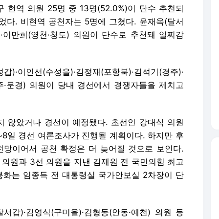
현역 의원 25명 중 13명(52.0%)이 단수 추천되
었다. 비현역 공천자는 5명에 그쳤다. 윤재옥(달서
곡)·이만희(영천·청도) 의원이 단수로 추천돼 일찌감
갑)·이인선(수성을)·김정재(포항북)·김석기(경주)·
상주·문경) 의원이 당내 경선에서 경쟁자들을 제치고
지 않았거나 경선이 예정됐다. 초선인 강대식 의원
~8일 경선 여론조사가 진행될 계획이다. 하지만 후
전망이어서 공천 확정은 더 늦어질 것으로 보인다.
 의원과 3선 의원을 지낸 김재원 전 국민의힘 최고
·봉화는 임종득 전 대통령실 국가안보실 2차장이 단
달서갑)·김영식(구미을)·김형동(안동·예천) 의원 등