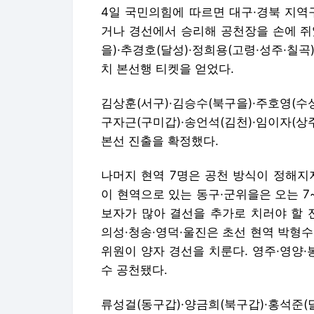
4일 국민의힘에 따르면 대구·경북 지역구 
거나 경선에서 승리해 공천장을 손에 쥐
을)·추경호(달성)·정희용(고령·성주·칠
치 본선행 티켓을 얻었다.
김상훈(서구)·김승수(북구을)·주호영(수성
구자근(구미갑)·송언석(김천)·임이자(
본선 진출을 확정했다.
나머지 현역 7명은 공천 방식이 정해지
이 현역으로 있는 동구·군위을은 오는 7
보자가 많아 결선을 추가로 치러야 할 
의성·청송·영덕·울진은 초선 현역 박형수
위원이 양자 경선을 치룬다. 영주·영양
수 공천됐다.
류성걸(동구갑)·양금희(북구갑)·홍석준(