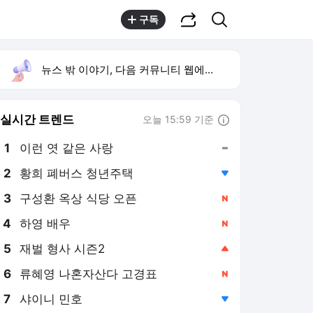
공유하기
검색
구독
뉴스 밖 이야기, 다음 커뮤니티 웹에서 보기
실시간 트렌드
오늘 15:59 기준
툴팁보기
1
이런 엿 같은 사랑
,유지
2
황희 폐버스 청년주택
,하락
3
구성환 옥상 식당 오픈
,신규
4
하영 배우
,신규
5
재벌 형사 시즌2
,상승
6
류혜영 나혼자산다 고경표
,신규
7
샤이니 민호
,하락