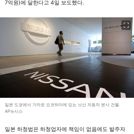
7억원)에 달한다고 4일 보도했다.
이미지 크게 보기
일본 도쿄에서 가까운 요코하마에 있는 닛산 자동차 본사 건물.
AP뉴시스
일본 하청법은 하청업자에 책임이 없음에도 발주자