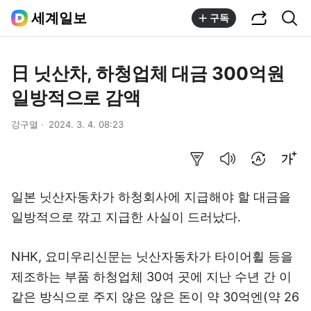
공유하기
통합검색
세계일보
구독
日 닛산차, 하청업체 대금 300억원
일방적으로 감액
강구열
2024. 3. 4. 08:23
요약보기
음성으로 듣기
번역 설정
글씨크기 조절하기
일본 닛산자동차가 하청회사에 지급해야 할 대금을
일방적으로 깎고 지급한 사실이 드러났다.
NHK, 요미우리신문는 닛산자동차가 타이어휠 등을
제조하는 부품 하청업체 30여 곳에 지난 수년 간 이
같은 방식으로 주지 않은 않은 돈이 약 30억엔(약 26