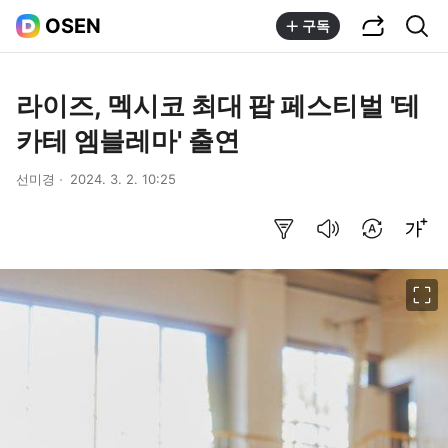
공유하기
통합검색
OSEN
구독
라이즈, 멕시코 최대 팝 페스티벌 '테
카테 엠블레마' 출연
선미경
2024. 3. 2. 10:25
요약보기
음성으로 듣기
번역 설정
글씨크기 조절하기
이미지 크게 보기