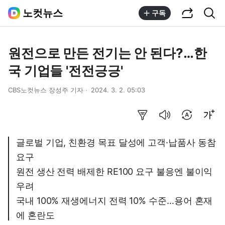
공유하기
통합검색
노컷뉴스
구독
원전으로 만든 전기는 안 된다?…한
국 기업들 '전전긍긍'
CBS노컷뉴스 장성주 기자
2024. 3. 2. 05:03
요약보기
음성으로 듣기
번역 설정
글씨크기 조절하기
글로벌 기업, 친환경 목표 달성에 고객·납품사 동참
요구
원전 생산 전력 배제한 RE100 요구 불응엔 불이익
우려
국내 100% 재생에너지 전력 10% 수준…용어 혼재
에 혼란도