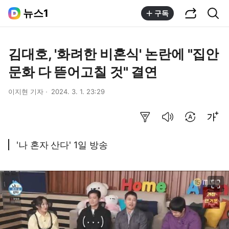
공유하기
통합검색
뉴스1
구독
김대호, '화려한 비혼식' 논란에 "집안
문화 다 뜯어고칠 것" 결연
이지현 기자
2024. 3. 1. 23:29
요약보기
음성으로 듣기
번역 설정
글씨크기 조절하기
'나 혼자 산다' 1일 방송
이미지 크게 보기