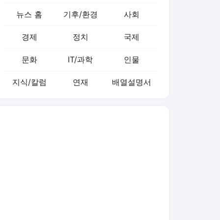
뉴스 홈
기후/환경
사회
경제
정치
국제
문화
IT/과학
인물
지식/칼럼
연재
배열설명서