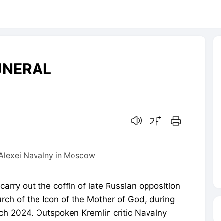
UNERAL
음성으로 듣기
글씨크기 조절하기
인쇄하기
r Alexei Navalny in Moscow
arry out the coffin of late Russian opposition
rch of the Icon of the Mother of God, during
rch 2024. Outspoken Kremlin critic Navalny