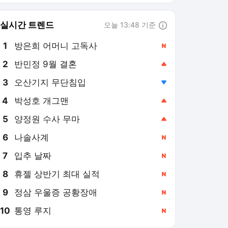
실시간 트렌드
오늘 13:48 기준
툴팁보기
1
방은희 어머니 고독사
,신규
2
반민정 9월 결혼
,상승
3
오산기지 무단침입
,하락
4
박성호 개그맨
,상승
5
양정원 수사 무마
,상승
6
나솔사계
,신규
7
입추 날짜
,신규
8
휴젤 상반기 최대 실적
,신규
9
정삼 우울증 공황장애
,신규
10
통영 루지
,신규