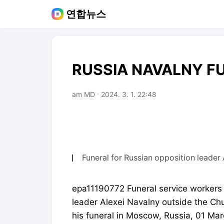
연합뉴스
RUSSIA NAVALNY F
am MD
2024. 3. 1. 22:48
Funeral for Russian opposition leade
epa11190772 Funeral service workers c
leader Alexei Navalny outside the Chu
his funeral in Moscow, Russia, 01 Ma