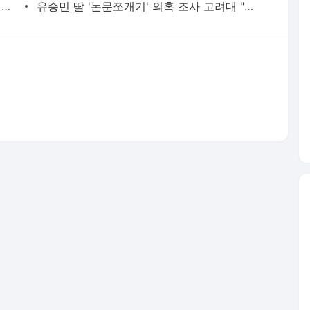
현직 경찰관 '음주 뺑소니' 수사정보 피의자 지인에 유출 의혹(종합) | 연합뉴스
유승민 딸 '논문쪼개기' 의혹 조사 고려대 "연구부정행위 아냐" | 연합뉴스