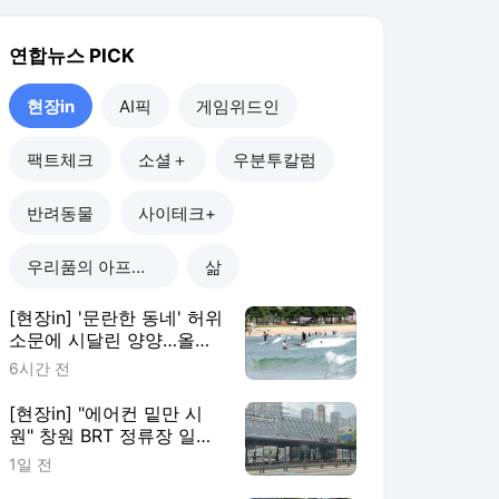
연합뉴스
PICK
현장in
AI픽
게임위드인
팩트체크
소셜＋
우분투칼럼
반려동물
사이테크+
우리품의 아프리카인
삶
[현장in] '문란한 동네' 허위
소문에 시달린 양양…올여
름 피서객 급증
6시간 전
[현장in] "에어컨 밑만 시
원" 창원 BRT 정류장 일부
이용객 볼멘소리
1일 전