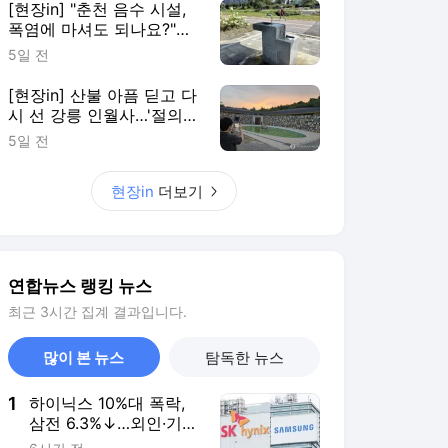
[현장in] "춘천 음수 시설,
폭염에 마셔도 되나요?"…
안내 없어 시민 혼란
5일 전
[현장in] 산불 아픔 딛고 다
시 선 강릉 인월사…'절의
문턱부터 낮췄다'
5일 전
현장in
더보기
연합뉴스 랭킹 뉴스
최근 3시간 집계 결과입니다.
많이 본 뉴스
탐독한 뉴스
1
하이닉스 10%대 폭락,
삼전 6.3%↓…외인·기관
팔았다(종합)