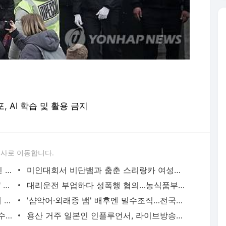
포, AI 학습 및 활용 금지
론사로 이동합니다.
'당근'에서 구한 20대 가사도우미, 의뢰인 모친 유품 훔쳐가 | 연합뉴스
미인대회서 비단뱀과 춤춘 스리랑카 여성…동물학대 벌금형 | 연합뉴스
캐리비안 베이 여자탈의실에 "남성 있다" 신고 | 연합뉴스
대리운전 부업하다 성폭행 혐의…농식품부 산하 기관 직원 구속 | 연합뉴스
신호위반 후 도주한 배달 기사, 잠복 끝에 잡고 보니 수배자 | 연합뉴스
'샴악어·외래종 뱀' 배후엔 밀수조직…전국으로 택배 판매했다(종합) | 연합뉴스
2천억대 '깡통보증서' 발행하고 30억원 수수료 챙긴 유령보험사 | 연합뉴스
용산 거주 일본인 인플루언서, 라이브방송 도중 사망 | 연합뉴스