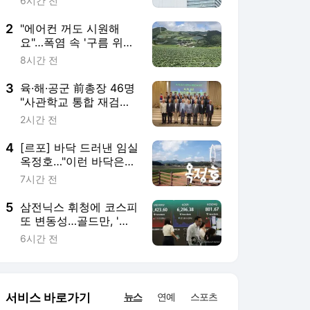
6시간 전
2
"에어컨 꺼도 시원해
요"…폭염 속 '구름 위의
땅' 안반데기
8시간 전
3
육·해·공군 前총장 46명
"사관학교 통합 재검토
강력 건의"
2시간 전
4
[르포] 바닥 드러낸 임실
옥정호…"이런 바닥은
난생처음"
7시간 전
5
삼전닉스 휘청에 코스피
또 변동성…골드만, '코
스피 12,000' 유지(종
6시간 전
합)
서비스 바로가기
뉴스
연예
스포츠