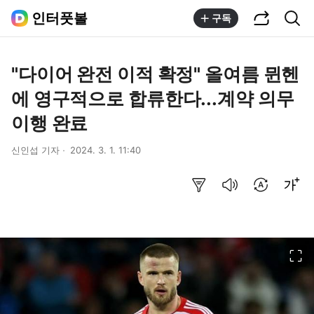
공유하기
통합검색
인터풋볼
구독
"다이어 완전 이적 확정" 올여름 뮌헨
에 영구적으로 합류한다...계약 의무
이행 완료
신인섭 기자
2024. 3. 1. 11:40
요약보기
음성으로 듣기
번역 설정
글씨크기 조절하기
이미지 크게 보기