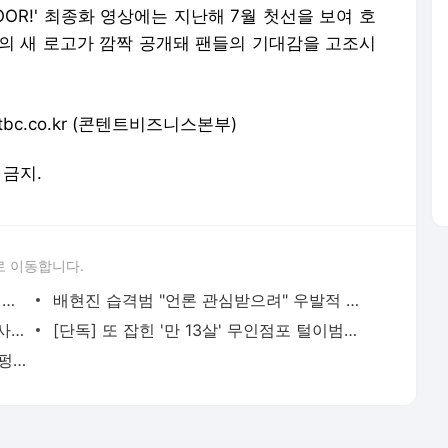
OOR!' 최종화 영상에는 지난해 7월 첫선을 보여 호
'의 새 로고가 깜짝 공개돼 팬들의 기대감을 고조시
tbc.co.kr (콘텐트비즈니스본부)
 금지.
로 이동합니다.
"엄마 닮았네요" 이젠 사라진다…32주 전에도 태아 성별 고지
배현진 습격범 "언론 관심받으려" 우발적 범행 결론
"23년간 죄지은 적 없다" 눈물…정유정, 사형 구형에 선처 호소
[단독] 또 잡힌 '만 13살' 무인점포 털이범…비슷한 범죄 20여 건
불타는 차 두고 사라진 운전자…목격자 "펑 소리 들렸다"