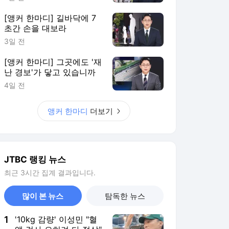
[앵커 한마디] 길바닥에 7
초간 손을 대보라
3일 전
[앵커 한마디] 그곳에도 '재
난 경보'가 닿고 있습니까
4일 전
앵커 한마디
더보기
JTBC 랭킹 뉴스
최근 3시간 집계 결과입니다.
많이 본 뉴스
탐독한 뉴스
1
'10kg 감량' 이성민 "혈