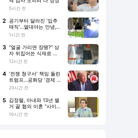
액 검사 오히려 다 정상"
5시간 전
2
공기부터 달라진 '입추
매직'…열대야는 안녕,
폭염은 계속
1시간 전
3
"얼굴 가리면 장땡?" 상
자 뒤집어쓴 식재료 상
습 털이 고발
12시간 전
4
'전쟁 청구서' 책임 돌린
트럼프…공화당 '경제 우
위' 흔들
23시간 전
5
김정렬, 아내와 13년 별
거 끝 협의 이혼 "사이좋
게 헤어지기로 약속"
10시간 전