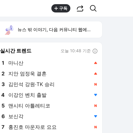
공유하기
검색
구독
뉴스 밖 이야기, 다음 커뮤니티 웹에서 보기
실시간 트렌드
오늘 10:48 기준
툴팁보기
1
마니산
,상승
2
지안 엄정욱 결혼
,상승
3
김민석 강원·TK 승리
,신규
4
이강인 벤치 출발
,하락
5
맨시티 아틀레티코
,신규
6
보신각
,하락
7
홍진호 마운자로 요요
,신규