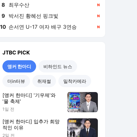
8
최우수산
,신규
9
박서진 황혜선 핑크빛
,신규
10
손서연 U-17 여자 배구 3연승
,신규
JTBC
PICK
앵커 한마디
비하인드 뉴스
더in터뷰
취재썰
밀착카메라
[앵커 한마디] '기우제'와
'물 축제'
1일 전
[앵커 한마디] 입추가 희망
적인 이유
2일 전