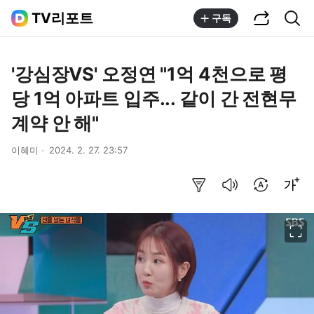
공유하기
통합검색
TV리포트
구독
'강심장VS' 오정연 "1억 4천으로 평
당 1억 아파트 입주... 같이 간 전현무
계약 안 해"
이혜미
2024. 2. 27. 23:57
요약보기
음성으로 듣기
번역 설정
글씨크기 조절하기
이미지 크게 보기