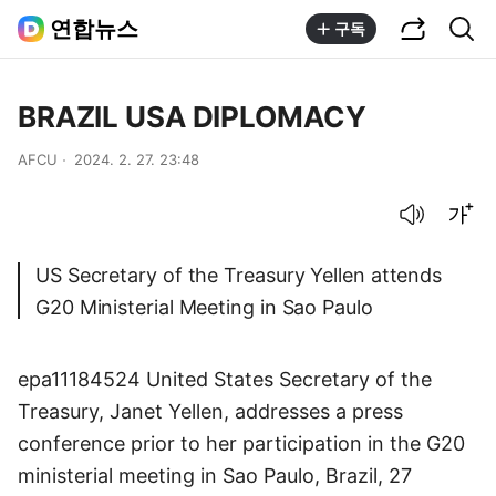
공유하기
통합검색
연합뉴스
구독
BRAZIL USA DIPLOMACY
AFCU
2024. 2. 27. 23:48
음성으로 듣기
글씨크기 조절하기
US Secretary of the Treasury Yellen attends
G20 Ministerial Meeting in Sao Paulo
epa11184524 United States Secretary of the
Treasury, Janet Yellen, addresses a press
conference prior to her participation in the G20
ministerial meeting in Sao Paulo, Brazil, 27