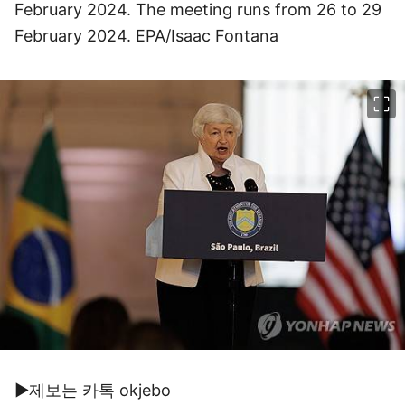
February 2024. The meeting runs from 26 to 29
February 2024. EPA/Isaac Fontana
이미지 크게 보기
▶제보는 카톡 okjebo